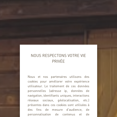
NOUS RESPECTONS VOTRE VIE
PRIVÉE
Nous et nos partenaires utilisons des
cookies pour améliorer votre expérience
utilisateur. Le traitement de ces données
personnelles (adresse ip, données de
navigation, identifiants uniques, interactions
réseaux sociaux, géolocalisation, etc.)
présentes dans ces cookies sont utilisées à
des fins de mesure d'audience, de
personnalisation de contenus et de