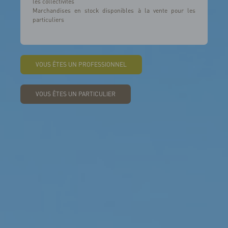
les collectivités
MESSAGE
Marchandises en stock disponibles à la vente pour les
particuliers
En acceptant d'être rappelé, j'accepte que mes coordonnées soient transmises à
CDM
VOUS ÊTES UN PROFESSIONNEL
VOUS ÊTES UN PARTICULIER