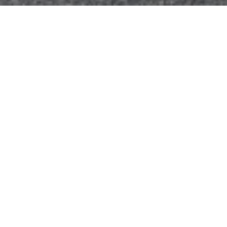
SPÉCIALISTE DES ÉQUIPEMENTS D'ESPACES VERTS
Par notre expérience et notre proximité, nous sommes là pour fournir
des solutions sur mesure pour chaque besoins. Nous disposons d’un
stock sans cesse renouvelé des références les plus consommées en
bois au détail, équipement du jardin et composants de systèmes
d’arrosage automatique. Notre relation étroite avec nos fournisseurs
de longue date nous permet de compléter tout besoin dans les
meilleurs délais.